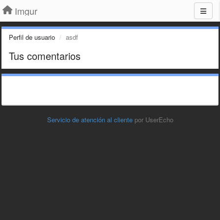
Imgur
Perfil de usuario
asdf
Tus comentarios
Servicio de atención al cliente
por UserEcho