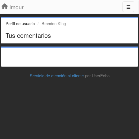
Imgur
Perfil de usuario
Brandon King
Tus comentarios
Servicio de atención al cliente
por UserEcho