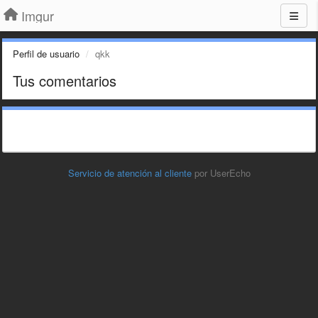
Imgur
Perfil de usuario
qkk
Tus comentarios
Servicio de atención al cliente
por UserEcho