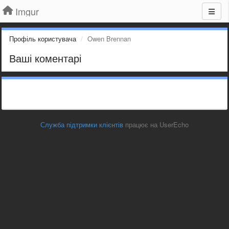
Imgur
Профіль користувача
Owen Brennan
Ваші коментарі
Служба підтримки клієнтів
працює на UserEcho