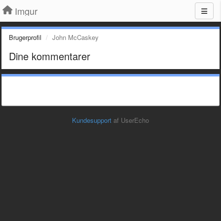
Imgur
Brugerprofil
John McCaskey
Dine kommentarer
Kundesupport
af UserEcho