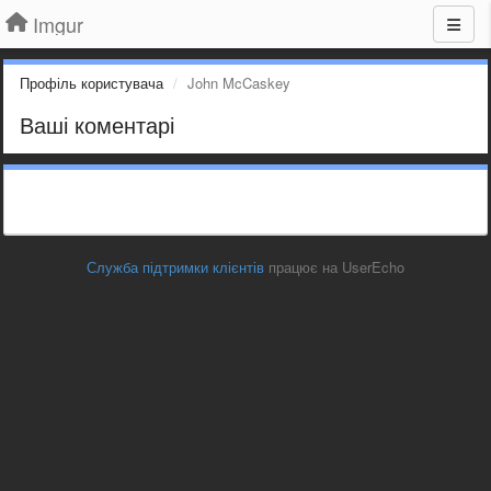
Imgur
Профіль користувача
John McCaskey
Ваші коментарі
Служба підтримки клієнтів
працює на UserEcho