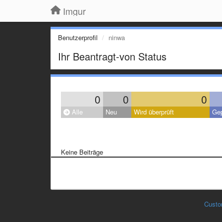
Imgur
Benutzerprofil
ninwa
Ihr Beantragt-von Status
0
0
0
Alle
Neu
Wird überprüft
Gep
Keine Beiträge
Custo