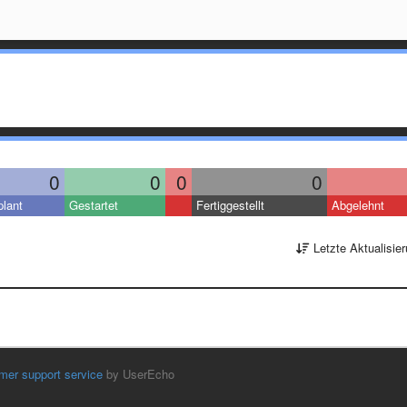
0
0
0
0
lant
Gestartet
Fertiggestellt
Abgelehnt
Letzte Aktualisie
mer support service
by UserEcho