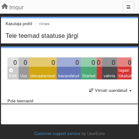
Imgur
Kasutaja profiil
ninwa
Teie teemad staatuse järgi
0
0
0
0
0
0
0
0
tagasi
Kõik
Uus
ülevaatamisel
kavandatud
Started
valmis
lükatud
Viimati uuendatud
Pole teemasid
Customer support service
by UserEcho