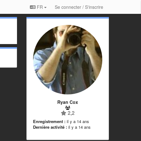
FR
Se connecter / S'inscrire
Ryan Cox
2,2
Enregistrement :
il y a 14 ans
Dernière activité :
il y a 14 ans