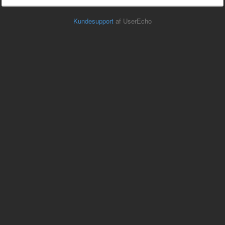
Kundesupport
af UserEcho