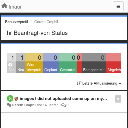
Imgur
Benutzerprofil
Gareth Cmpbll
Ihr Beantragt-von Status
1
1
0
0
0
0
0
0
Wird
Alle
Neu
überprüft
Geplant
Gestartet
Fertiggestellt
Abgelehnt
Letzte Aktualisierung
images I did not uploaded come up on my gallery
0
Gareth Cmpbll
vor 14 Jahren
•
0