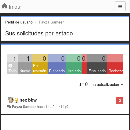
Imgur
Perfil de usuario
Fayza Sameer
Sus solicitudes por estado
1
1
0
0
0
0
0
0
En
Todo
Nuevo
revisión
Planeado
Iniciado
Finalizado
Rechazado
Última actualización
sex bbw
-2
Fayza Sameer
hace 14 años
•
0