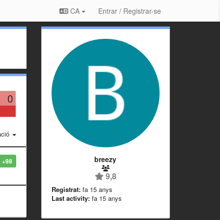
CA
Entrar / Registrar-se
0
ació
breezy
+98
9,8
Registrat:
fa 15 anys
Last activity:
fa 15 anys