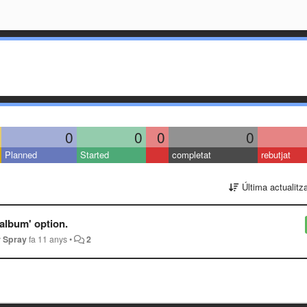
0
0
0
0
Planned
Started
completat
rebutjat
Última actualitz
album' option.
 Spray
fa 11 anys
•
2