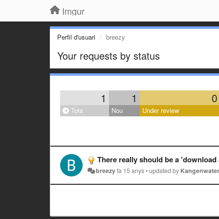
Imgur
Perfil d'usuari
breezy
Your requests by status
1
1
0
Tots
Nou
Under review
There really should be a 'download 
breezy
fa 15 anys
•
updated by
Kangenwater