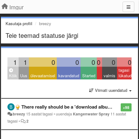
Imgur
Kasutaja profiil
breezy
Teie teemad staatuse järgi
1
1
0
0
0
0
0
0
tagasi
Kõik
Uus
ülevaatamisel
kavandatud
Started
valmis
lükatud
Viimati uuendatud
There really should be a 'download album' option.
+98
breezy
15 aastat tagasi
•
uuendaja
Kangenwater Spray
11 aastat
tagasi
•
2