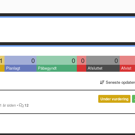
1
0
0
0
0
Planlagt
Påbegyndt
Afsluttet
Afvist
Seneste opdater
Under vurdering
1 år siden
•
12