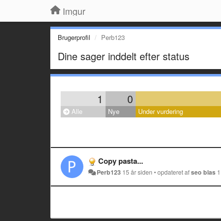
Imgur
Brugerprofil
Perb123
Dine sager inddelt efter status
1
0
Alle
Nye
Under vurdering
Copy pasta...
Perb123
15 år siden
•
opdateret af
seo blas
1