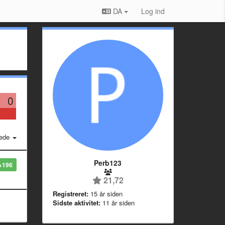
DA
Log ind
0
ede
Perb123
+196
21,72
Registreret:
15 år siden
Sidste aktivitet:
11 år siden