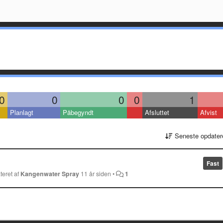
0
0
0
0
1
Planlagt
Påbegyndt
Afsluttet
Afvist
Seneste opdater
Fast
teret af
Kangenwater Spray
11 år siden
•
1