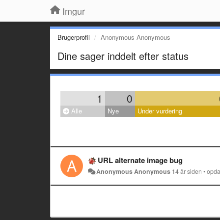
Imgur
Brugerprofil
Anonymous Anonymous
Dine sager inddelt efter status
1
0
Alle
Nye
Under vurdering
URL alternate image bug
Anonymous Anonymous
14 år siden
•
opda