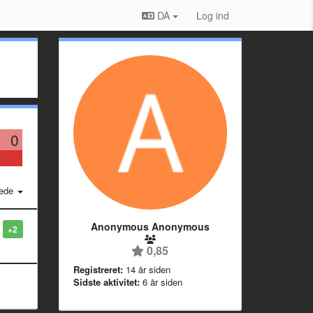
DA
Log ind
0
ede
Anonymous Anonymous
+2
0,85
Registreret:
14 år siden
Sidste aktivitet:
6 år siden