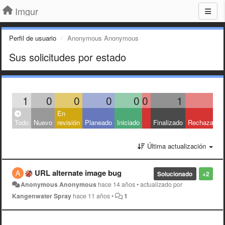
Imgur
Perfil de usuario
Anonymous Anonymous
Sus solicitudes por estado
1
0
0
0
0
0
1
0
En
Todo
Nuevo
revisión
Planeado
Iniciado
Finalizado
Rechazado
Última actualización
URL alternate image bug
Solucionado
+2
Anonymous Anonymous
hace 14 años
•
actualizado por
Kangenwater Spray
hace 11 años
•
1