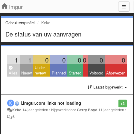
Imgur
Gebruikersprofiel
Keko
De status van uw aanvragen
1
1
0
0
0
0
0
0
Under
Alles
Nieuw
review
Planned
Started
Voltooid
Afgewezen
Laatst bijgewerkt
i.imgur.com links not loading
+3
Keko
14 jaar geleden
•
bijgewerkt door
Gerry Boyd
11 jaar geleden
•
6