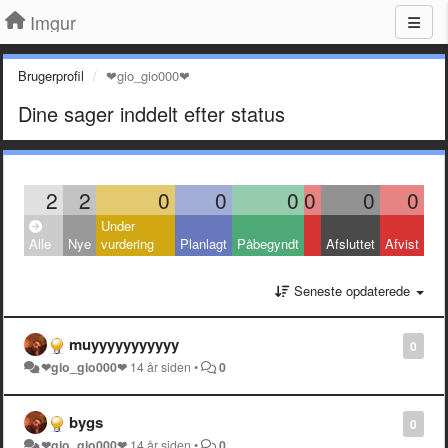
Imgur
Brugerprofil
❤gio_gio000❤
Dine sager inddelt efter status
2
2
0
0
0
0
0
0
Under
Alle
Nye
vurdering
Planlagt
Påbegyndt
Afsluttet
Afvist
Seneste opdaterede
muyyyyyyyyyyy
0
❤gio_gio000❤
14 år siden
•
0
bygs
0
❤gio_gio000❤
14 år siden
•
0