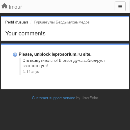
Imgur
Perfil d'usuari
Гурбангулы Бердымухаммедов
Your comments
Please, unblock leprosorium.ru site.
Это возмутительно! В ответ дума заблокирует
ваш этот гугл!
fa 14 anys
Customer support service
by UserEcho