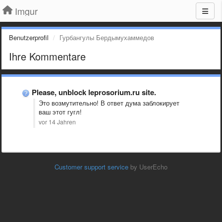
Imgur
Benutzerprofil
Гурбангулы Бердымухаммедов
Ihre Kommentare
Please, unblock leprosorium.ru site.
Это возмутительно! В ответ дума заблокирует
ваш этот гугл!
vor 14 Jahren
Customer support service
by UserEcho