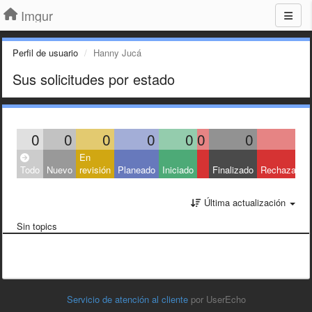
Imgur
Perfil de usuario
Hanny Jucá
Sus solicitudes por estado
0
0
0
0
0
0
0
0
En
Todo
Nuevo
revisión
Planeado
Iniciado
Finalizado
Rechazado
Última actualización
Sin topics
Servicio de atención al cliente
por UserEcho