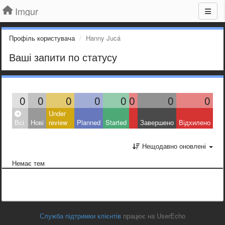
Imgur
Профіль користувача
Hanny Jucá
Ваші запити по статусу
0
0
0
0
0
0
0
0
Under
Всі
Нові
review
Planned
Started
Завершено
Відхилено
Нещодавно оновлені
Немає тем
Служба підтримки клієнтів
працює на UserEcho