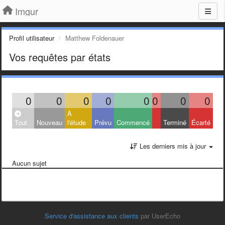
Imgur
Profil utilisateur
Matthew Foldenauer
Vos requêtes par états
0
0
0
0
0
0
0
0
À
Tout
Nouveau
l'étude
Prévu
Commencé
Terminé
Écarté
Les derniers mis à jour
Aucun sujet
Service d'assistance aux clients
par UserEcho