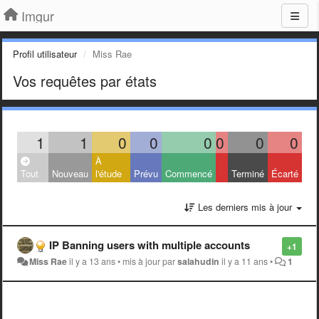
Imgur
Profil utilisateur
Miss Rae
Vos requêtes par états
1
1
0
0
0
0
0
0
À
Tout
Nouveau
l'étude
Prévu
Commencé
Terminé
Écarté
Les derniers mis à jour
IP Banning users with multiple accounts
+1
Miss Rae
il y a 13 ans
•
mis à jour par
salahudin
il y a 11 ans
•
1