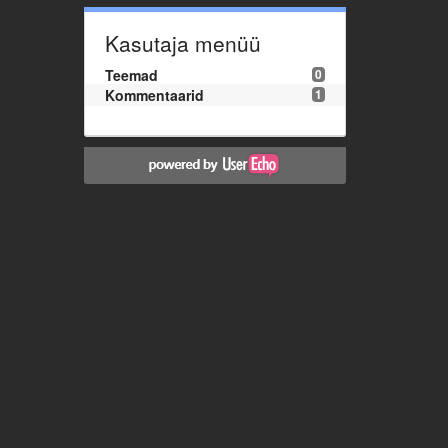
Kasutaja menüü
Teemad
0
Kommentaarid
1