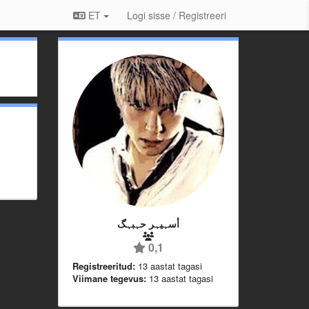
ET
Logi sisse / Registreeri
أسہيہر حہبہگ
0,1
Registreeritud:
13 aastat tagasi
Viimane tegevus:
13 aastat tagasi