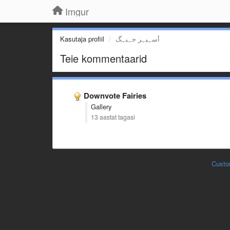
Imgur
Kasutaja profiil
أسہيہر حہبہگ
Teie kommentaarid
Downvote Fairies
Gallery
13 aastat tagasi
Custo