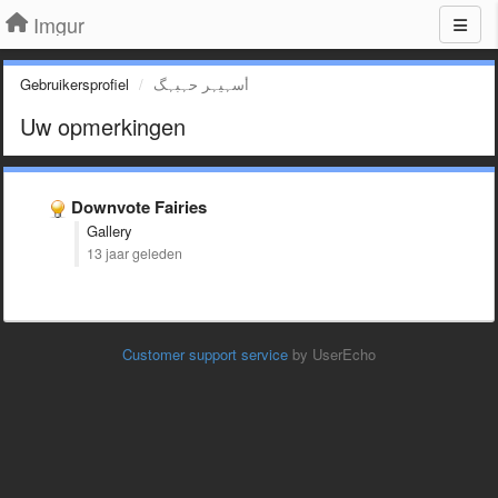
Imgur
Gebruikersprofiel
أسہيہر حہبہگ
Uw opmerkingen
Downvote Fairies
Gallery
13 jaar geleden
Customer support service
by UserEcho