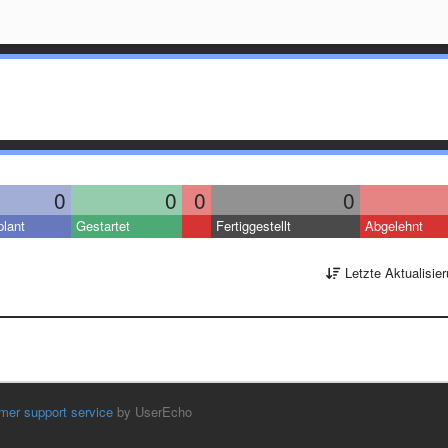
0
0
0
0
lant
Gestartet
Fertiggestellt
Abgelehnt
Letzte Aktualisie
mer support service
by UserEcho