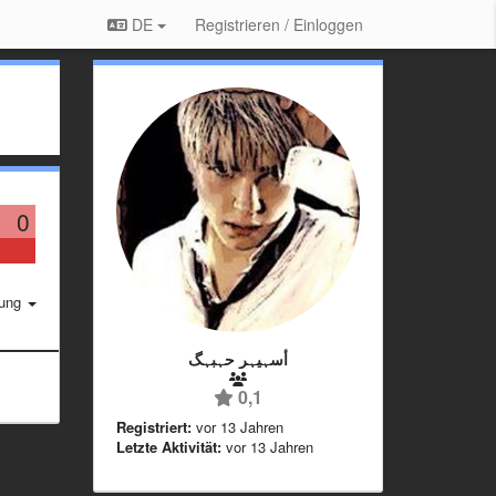
DE
Registrieren / Einloggen
0
rung
أسہيہر حہبہگ
0,1
Registriert:
vor 13 Jahren
Letzte Aktivität:
vor 13 Jahren