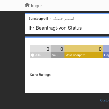
Imgur
Benutzerprofil
أسہيہر حہبہگ
Ihr Beantragt-von Status
0
0
0
Alle
Neu
Wird überprüft
Gep
Keine Beiträge
Custo