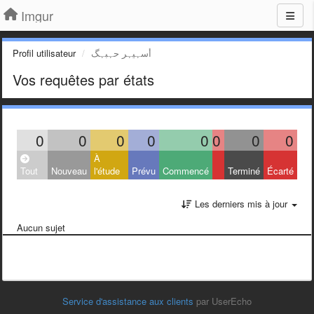
Imgur
Profil utilisateur
أسہيہر حہبہگ
Vos requêtes par états
0
0
0
0
0
0
0
0
À
Tout
Nouveau
l'étude
Prévu
Commencé
Terminé
Écarté
Les derniers mis à jour
Aucun sujet
Service d'assistance aux clients
par UserEcho