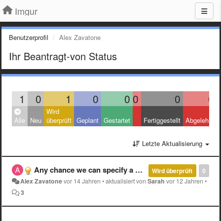
Imgur
Benutzerprofil
Alex Zavatone
Ihr Beantragt-von Status
1
0
1
0
0
0
0
0
Wird
Alle
Neu
überprüft
Geplant
Gestartet
Fertiggestellt
Abgelehnt
Letzte Aktualisierung
Any chance we can specify a background image (from our account) to display our albums images against?
Wird überprüft
0
Alex Zavatone
vor 14 Jahren
•
aktualisiert von
Sarah
vor 12 Jahren
•
3