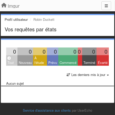
Imgur
Profil utilisateur
Robin Duckett
Vos requêtes par états
0
0
0
0
0
0
0
0
À
Tout
Nouveau
l'étude
Prévu
Commencé
Terminé
Écarté
Les derniers mis à jour
Aucun sujet
Service d'assistance aux clients
par UserEcho