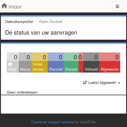
Imgur
Gebruikersprofiel
Robin Duckett
De status van uw aanvragen
0
0
0
0
0
0
0
0
Under
Alles
Nieuw
review
Planned
Started
Voltooid
Afgewezen
Laatst bijgewerkt
Geen onderwerpen
Customer support service
by UserEcho