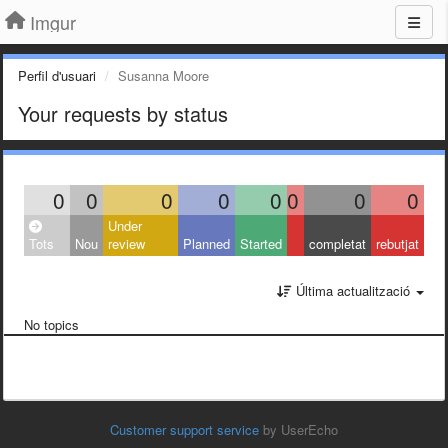
Imgur
Perfil d'usuari
Susanna Moore
Your requests by status
0
0
0
0
0
0
0
0
Under
Tots
Nou
review
Planned
Started
completat
rebutjat
Última actualització
No topics
Customer support service
by UserEcho