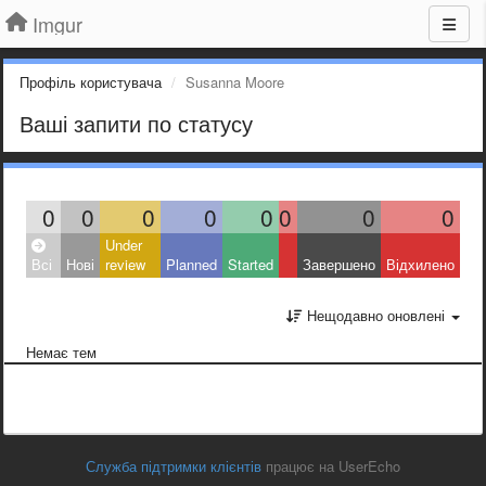
Imgur
Профіль користувача
Susanna Moore
Ваші запити по статусу
0
0
0
0
0
0
0
0
Under
Всі
Нові
review
Planned
Started
Завершено
Відхилено
Нещодавно оновлені
Немає тем
Служба підтримки клієнтів
працює на UserEcho