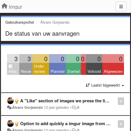
Imgur
Gebruikersprofiel
Álvaro Gorjeando
De status van uw aanvragen
3
3
0
0
0
0
0
0
Under
Alles
Nieuw
review
Planned
Started
Voltooid
Afgewezen
Laatst bijgewerkt
A "Like" section of images we press the like button, there's only "Favorites" section
0
Álvaro Gorjeando
12 jaar geleden
•
0
Option to add quickly a imgur image from other users to our allbums.
0
Álvaro Gorjeando
12 jaar geleden
•
0