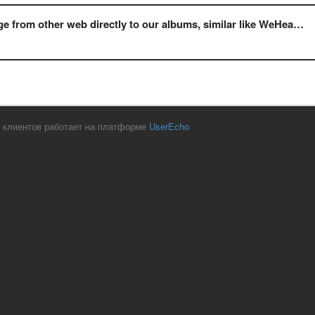
rom other web directly to our albums, similar like WeHeartIt.com
 клиентов работает на платформе
UserEcho