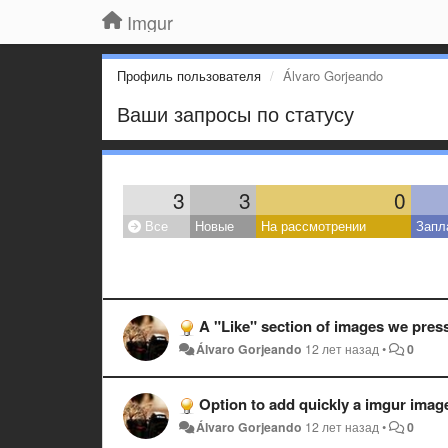
Imgur
Профиль пользователя
Álvaro Gorjeando
Ваши запросы по статусу
3
3
0
Все
Новые
На рассмотрении
Запл
A "Like" section of images we press 
Álvaro Gorjeando
12 лет назад
•
0
Option to add quickly a imgur image
Álvaro Gorjeando
12 лет назад
•
0