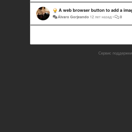
A web browser button to add a image f
Álvaro Gorjeando
12 лет назад
•
0
Сервис поддержки