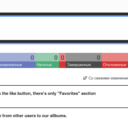
0
0
0
0
анированные
Начатые
Завершенные
Отклоненные
Со свежими изменени
the like button, there's only "Favorites" section
 from other users to our allbums.