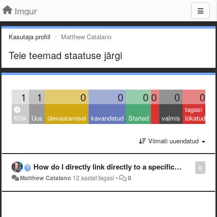
Imgur
Kasutaja profiil
Matthew Catalano
Teie teemad staatuse järgi
1
1
0
0
0
0
0
0
tagasi
Kõik
Uus
ülevaatamisel
kavandatud
Started
valmis
lükatud
Viimati uuendatud
How do I directly link directly to a specific album without having to to select the album from the drop-down menu?
0
Matthew Catalano
12 aastat tagasi
•
0