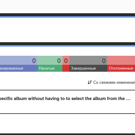
0
0
0
0
анированные
Начатые
Завершенные
Отклоненные
Со свежими изменени
fic album without having to to select the album from the drop-down menu?