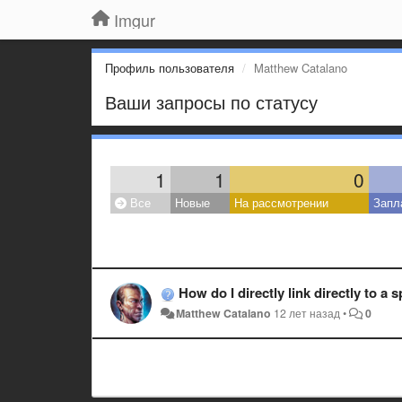
Imgur
Профиль пользователя
Matthew Catalano
Ваши запросы по статусу
1
1
0
Все
Новые
На рассмотрении
Запл
How do I directly link directly to a speci
Matthew Catalano
12 лет назад
•
0