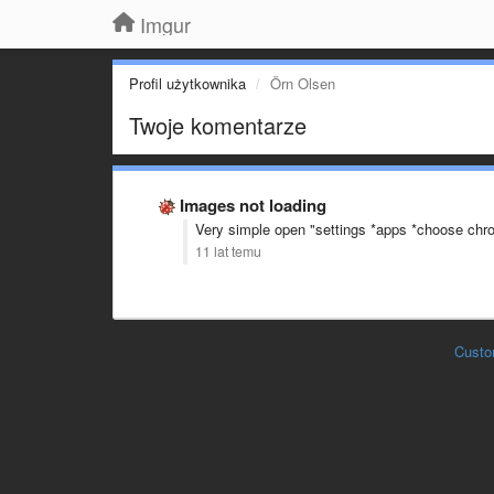
Imgur
Profil użytkownika
Örn Olsen
Twoje komentarze
Images not loading
Very simple open "settings *apps *choose chrom
11 lat temu
Custo