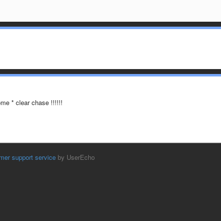
e * clear chase !!!!!!
mer support service
by UserEcho