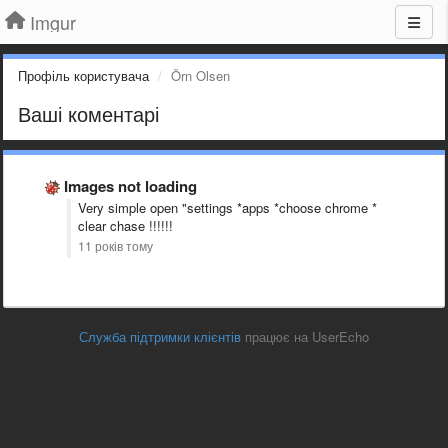
Imgur
Профіль користувача
Örn Olsen
Ваші коментарі
Images not loading
Very simple open "settings *apps *choose chrome *
clear chase !!!!!!
11 років тому
Служба підтримки клієнтів
працює на UserEcho