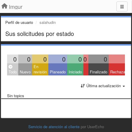
Imgur
Perfil de usuario
salahudin
Sus solicitudes por estado
0
0
0
0
0
0
0
0
En
Todo
Nuevo
revisión
Planeado
Iniciado
Finalizado
Rechazado
Última actualización
Sin topics
Servicio de atención al cliente
por UserEcho