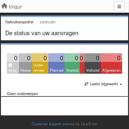
Imgur
Gebruikersprofiel
salahudin
De status van uw aanvragen
0
0
0
0
0
0
0
0
Under
Alles
Nieuw
review
Planned
Started
Voltooid
Afgewezen
Laatst bijgewerkt
Geen onderwerpen
Customer support service
by UserEcho