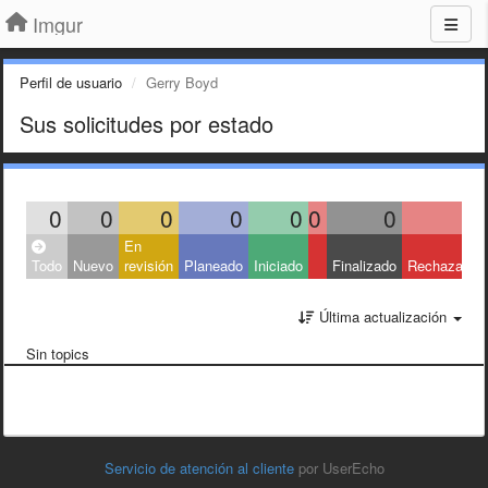
Imgur
Perfil de usuario
Gerry Boyd
Sus solicitudes por estado
0
0
0
0
0
0
0
0
En
Todo
Nuevo
revisión
Planeado
Iniciado
Finalizado
Rechazado
Última actualización
Sin topics
Servicio de atención al cliente
por UserEcho