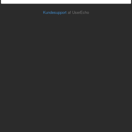
Kundesupport
af UserEcho