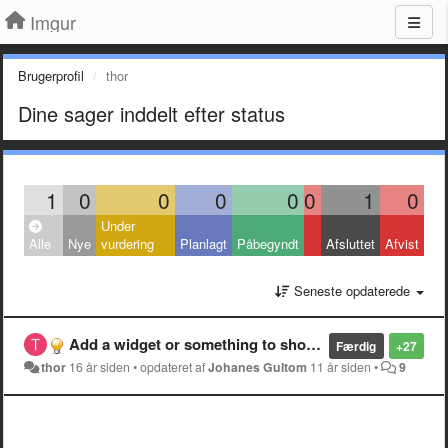
Imgur
Brugerprofil
thor
Dine sager inddelt efter status
1
0
0
0
0
0
1
0
Under
Alle
Nye
vurdering
Planlagt
Påbegyndt
Afsluttet
Afvist
Seneste opdaterede
Add a widget or something to show your album at another site
Færdig
+27
thor
16 år siden
•
opdateret af
Johanes Gultom
11 år siden
•
9