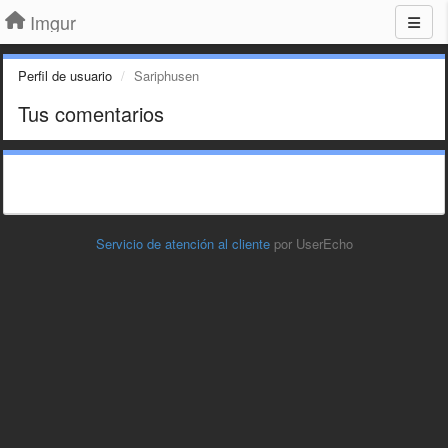
Imgur
Perfil de usuario
Sariphusen
Tus comentarios
Servicio de atención al cliente
por UserEcho