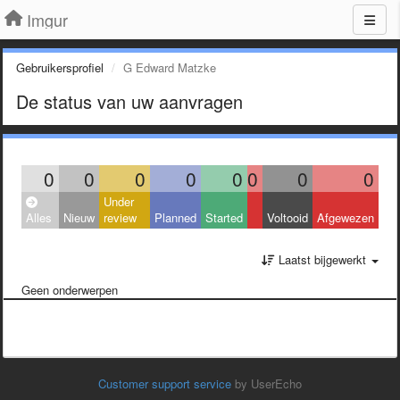
Imgur
Gebruikersprofiel
G Edward Matzke
De status van uw aanvragen
0
0
0
0
0
0
0
0
Under
Alles
Nieuw
review
Planned
Started
Voltooid
Afgewezen
Laatst bijgewerkt
Geen onderwerpen
Customer support service
by UserEcho