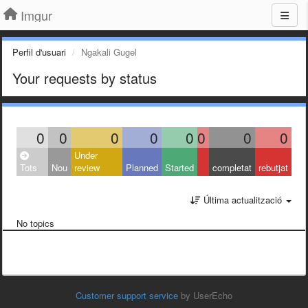
Imgur
Perfil d'usuari
Ngakali Gugel
Your requests by status
0
0
0
0
0
0
0
0
Under
Tots
Nou
review
Planned
Started
completat
rebutjat
Última actualització
No topics
Customer support service
by UserEcho