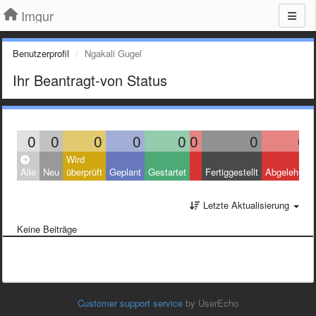
Imgur
Benutzerprofil
Ngakali Gugel
Ihr Beantragt-von Status
0
0
0
0
0
0
0
0
Wird
Alle
Neu
überprüft
Geplant
Gestartet
Fertiggestellt
Abgelehnt
Letzte Aktualisierung
Keine Beiträge
Customer support service
by UserEcho