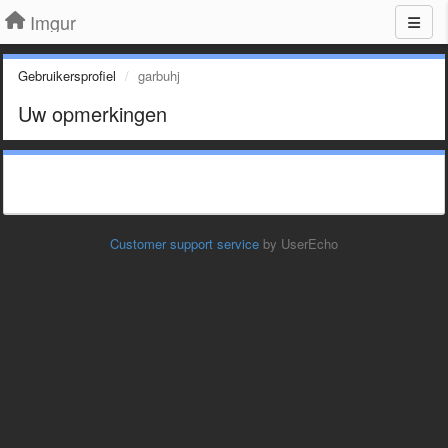
Imgur
Gebruikersprofiel
garbuhj
Uw opmerkingen
Customer support service
by UserEcho