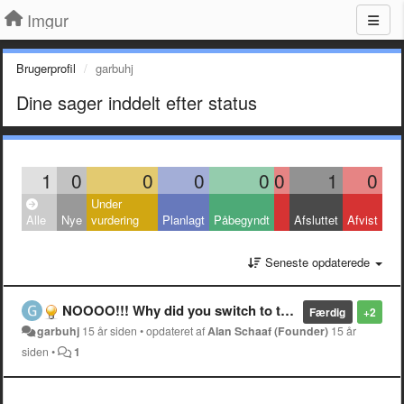
Imgur
Brugerprofil
garbuhj
Dine sager inddelt efter status
1
0
0
0
0
0
1
0
Under
Alle
Nye
vurdering
Planlagt
Påbegyndt
Afsluttet
Afvist
Seneste opdaterede
NOOOO!!! Why did you switch to that stupid window-in-webpage zoom feature?!
Færdig
+2
garbuhj
15 år siden
•
opdateret af
Alan Schaaf (Founder)
15 år
siden
•
1